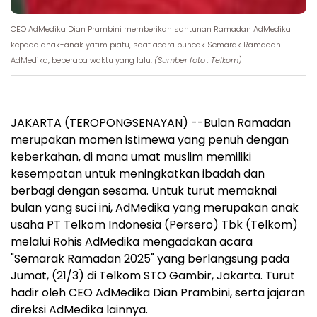
CEO AdMedika Dian Prambini memberikan santunan Ramadan AdMedika
kepada anak-anak yatim piatu, saat acara puncak Semarak Ramadan
AdMedika, beberapa waktu yang lalu.
(Sumber foto : Telkom)
JAKARTA (TEROPONGSENAYAN) --Bulan Ramadan
merupakan momen istimewa yang penuh dengan
keberkahan, di mana umat muslim memiliki
kesempatan untuk meningkatkan ibadah dan
berbagi dengan sesama. Untuk turut memaknai
bulan yang suci ini, AdMedika yang merupakan anak
usaha PT Telkom Indonesia (Persero) Tbk (Telkom)
melalui Rohis AdMedika mengadakan acara
"Semarak Ramadan 2025" yang berlangsung pada
Jumat, (21/3) di Telkom STO Gambir, Jakarta. Turut
hadir oleh CEO AdMedika Dian Prambini, serta jajaran
direksi AdMedika lainnya.