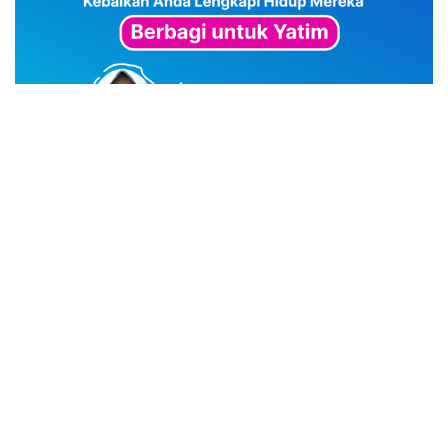
advertisement
TStrending
10 berita yang banyak di baca oleh pembaca di hari
yang sama.
(geser ke kanan atau kekiri untuk melihat
TStrending lainnya)