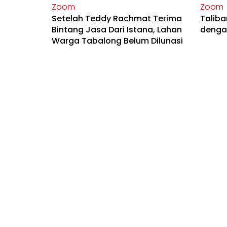
Zoom
Zoom
Setelah Teddy Rachmat Terima
Taliba
Bintang Jasa Dari Istana, Lahan
denga
Warga Tabalong Belum Dilunasi
Zoom
Zoom
Sempat Kontroversi Terkait
Apa Ma
Vaksin Berbayar Individu, Erick
Buat 
Minta Maaf