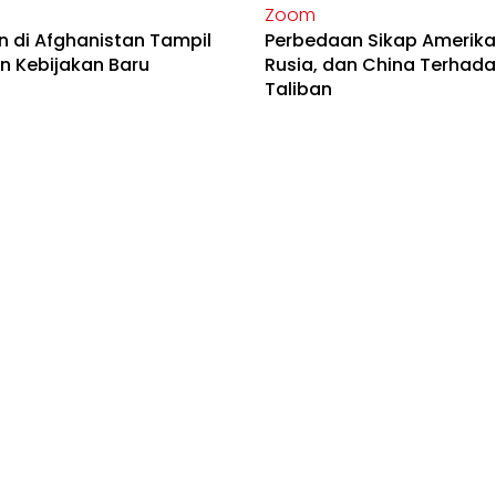
Zoom
n di Afghanistan Tampil
Perbedaan Sikap Amerika
n Kebijakan Baru
Rusia, dan China Terhad
Taliban
Zoom
nfaat Revisi UU Otsus
Mahasiswa Dua Universit
Masyarakat Papua?
Ternama Kritik Jokowi, A
Apa?