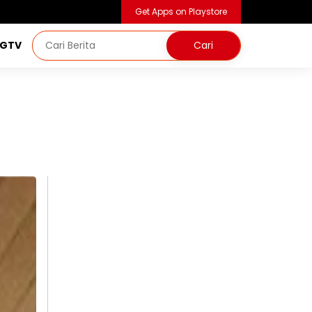
Get Apps on Playstore
NGTV