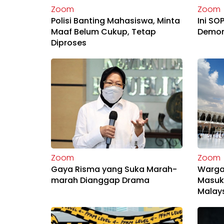
Zoom
Zoom
Polisi Banting Mahasiswa, Minta
Ini SO
Maaf Belum Cukup, Tetap
Demon
Diproses
Zoom
Zoom
Gaya Risma yang Suka Marah-
Warga 
marah Dianggap Drama
Masuk
Malays