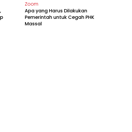
Zoom
,
Apa yang Harus Dilakukan
ap
Pemerintah untuk Cegah PHK
Massal
Zoom
as
Mengapa Varian Delta Sangat
da
Ditakuti?