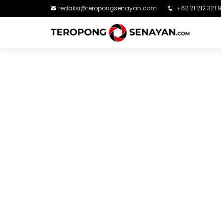
redaksi@teropongsenayan.com
+62 21 212 321 