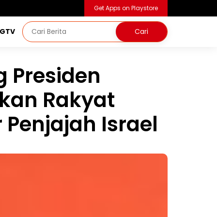
Get Apps on Playstore
NGTV
g Presiden
kan Rakyat
 Penjajah Israel