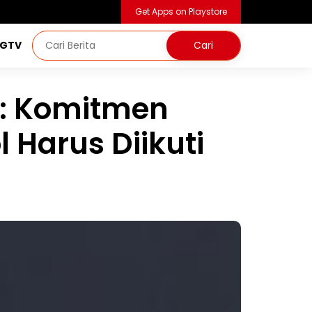
Get Apps on Playstore
NGTV
: Komitmen
l Harus Diikuti
I