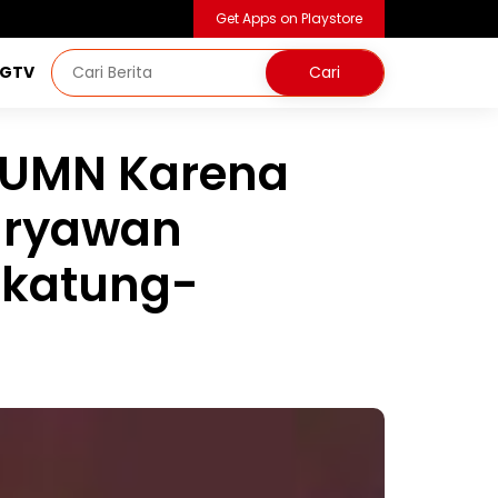
Get Apps on Playstore
NGTV
BUMN Karena
Karyawan
rkatung-