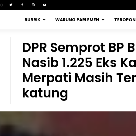
90
RUBRIK
WARUNG PARLEMEN
TEROPO
DPR Semprot BP 
Nasib 1.225 Eks 
Merpati Masih Te
katung