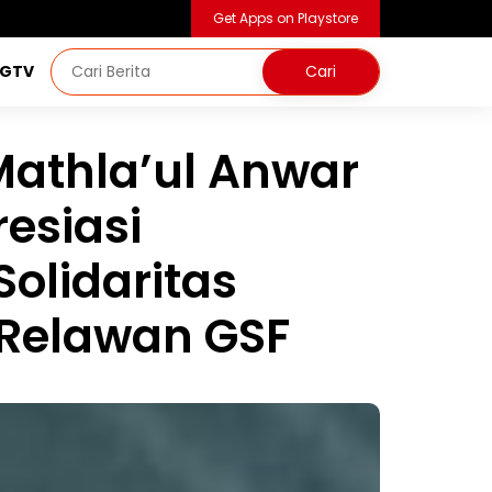
Get Apps on Playstore
NGTV
athla’ul Anwar
resiasi
Solidaritas
 Relawan GSF