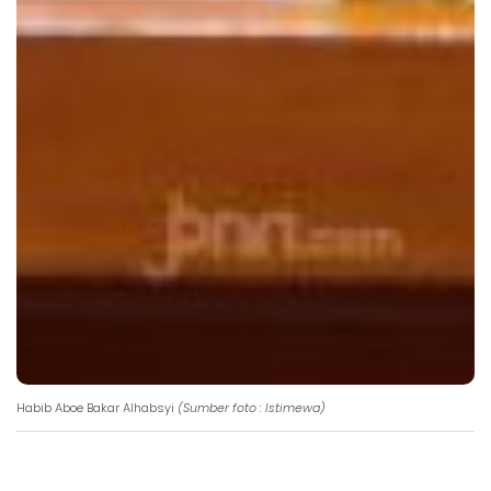
Habib Aboe Bakar Alhabsyi
(Sumber foto : Istimewa)