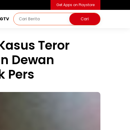
Get Apps on Playstore
NGTV
Kasus Teror
an Dewan
k Pers