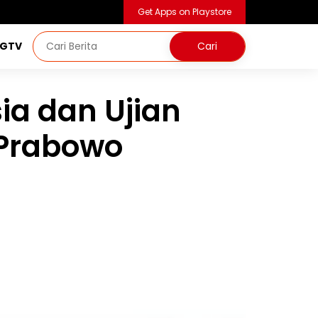
Get Apps on Playstore
NGTV
ia dan Ujian
 Prabowo