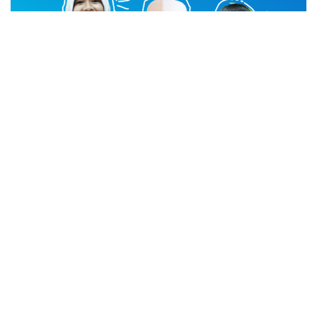
advertisement
TStrending
10 berita yang banyak di baca oleh pembaca di hari
yang sama.
(geser ke kanan atau kekiri untuk melihat
TStrending lainnya)
Berita Lainnya