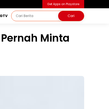
Get Apps on Playstore
NGTV
k Pernah Minta