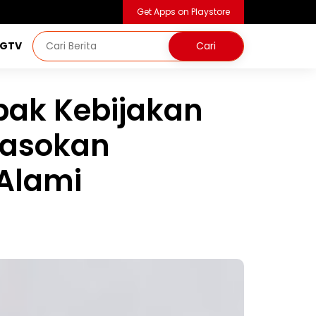
Get Apps on Playstore
NGTV
pak Kebijakan
 Pasokan
 Alami