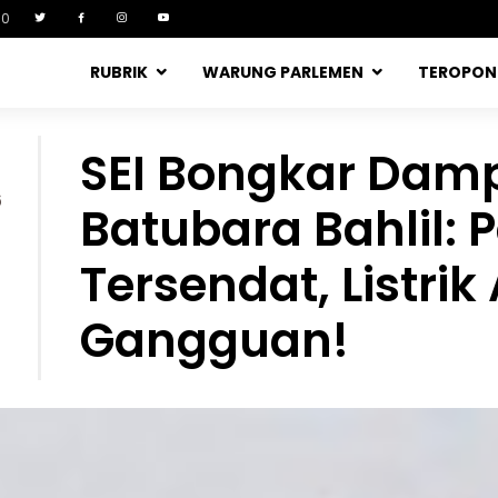
90
RUBRIK
WARUNG PARLEMEN
TEROPO
SEI Bongkar Dam
6
Batubara Bahlil:
Tersendat, Listrik
Gangguan!