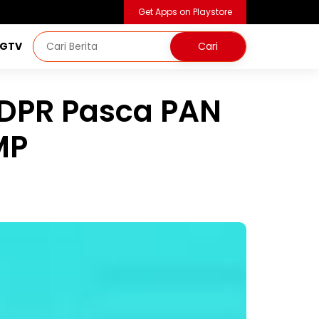
Get Apps on Playstore
NGTV
 DPR Pasca PAN
MP