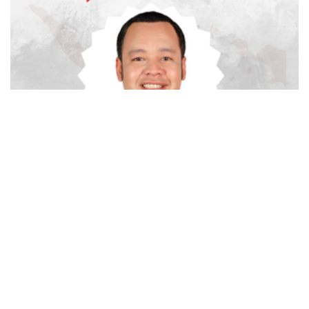
advertisement
TStrending
10 berita yang banyak di baca oleh pembaca di hari