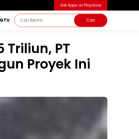
Get Apps on Playstore
NGTV
Triliun, PT
un Proyek Ini