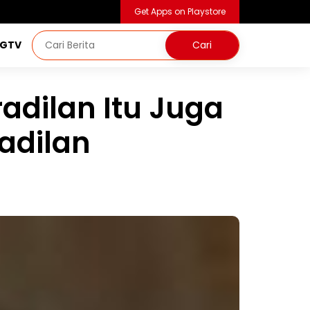
Get Apps on Playstore
NGTV
radilan Itu Juga
adilan