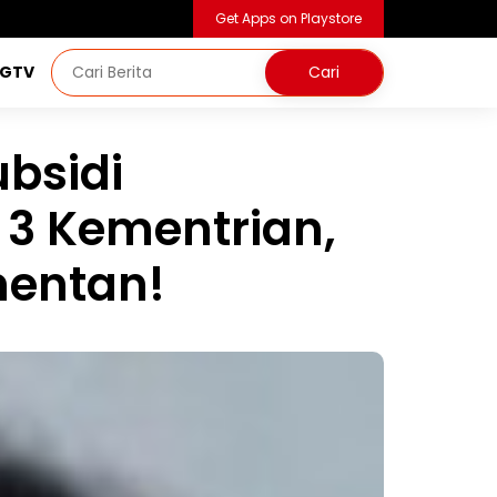
Get Apps on Playstore
NGTV
ubsidi
3 Kementrian,
entan!