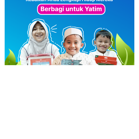
advertisement
TStrending
10 berita yang banyak di baca oleh pembaca di hari
yang sama.
(geser ke kanan atau kekiri untuk melihat
TStrending lainnya)