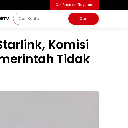
Get Apps on Playstore
NGTV
tarlink, Komisi
emerintah Tidak