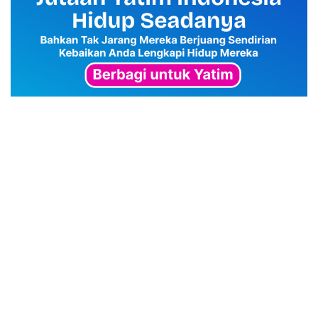
advertisement
TStrending
10 berita yang banyak di baca oleh pembaca di hari