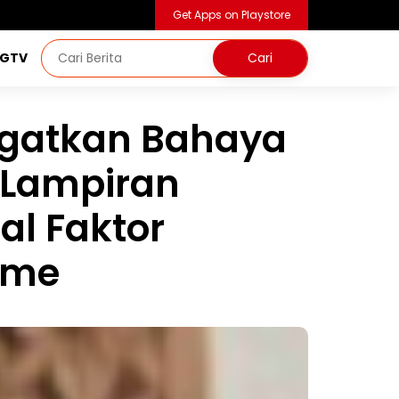
Get Apps on Playstore
NGTV
ngatkan Bahaya
m Lampiran
al Faktor
sme