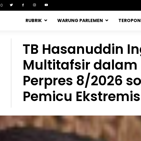
90
RUBRIK
WARUNG PARLEMEN
TEROPO
TB Hasanuddin I
Multitafsir dala
Perpres 8/2026 so
Pemicu Ekstremi