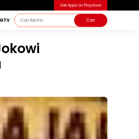
Get Apps on Playstore
NGTV
 Jokowi
a