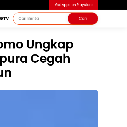
Get Apps on Playstore
NGTV
tomo Ungkap
apura Cegah
un