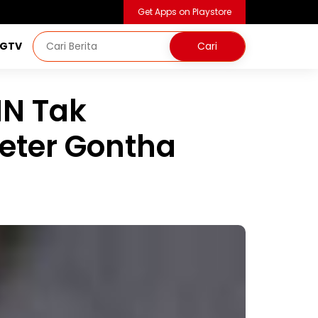
Get Apps on Playstore
NGTV
N Tak
eter Gontha