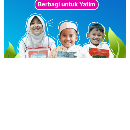
advertisement
TStrending
10 berita yang banyak di baca oleh pembaca di hari
yang sama.
(geser ke kanan atau kekiri untuk melihat
TStrending lainnya)