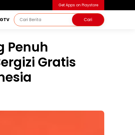
Get Apps on Playstore
NGTV
g Penuh
rgizi Gratis
nesia