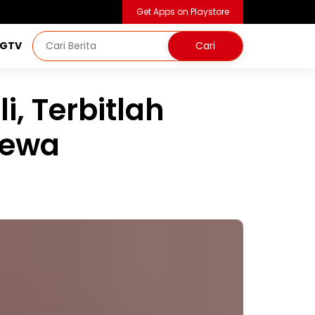
Get Apps on Playstore
NGTV
i, Terbitlah
dewa