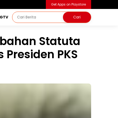
Get Apps on Playstore
NGTV
ubahan Statuta
ks Presiden PKS