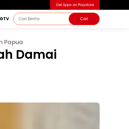
Get Apps on Playstore
NGTV
an Papua
nah Damai