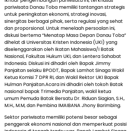
Ikhtiar pengembangan pariwisata ini, terkhusus
pariwisata Danau Toba memiliki tantangan strategis
untuk peningkatan ekonomi, strategi inovasi,
sinergitas berbagai pihak, serta regulasi yang sehat
dan proporsional. Untuk menelaah persoalan ini,
diskusi bertema “Menatap Masa Depan Danau Toba”
dihelat di Universitas Kristen Indonesia (UKI) yang
diselenggarakan oleh Ikatan Mahasiswa/I Batak
Nasional, Fakultas Hukum UKI, dan Lentera Sahabat
Indonesia. Diskusi ini dihadiri oleh Bapak Jimmy
Panjaitan selaku BPODT, Bapak Lamhot Sinaga Wakil
Ketua Komisi 7 DPR RI, dan Wakil Rektor UKI Bapak
Hulman Panjaitan.Acara ini dihadiri oleh tokoh Batak
nasional bapak Trimedia Panjaitan, wakil ketua
umum Pemuda Batak Bersatu Dr. Riduan Siagian, S.H.,
M.H., M.M, dan Pembina IMAIBANA Jhony Barimbing.
Sektor pariwisata memiliki potensi besar sebagai
penggerak ekonomi nasional dan memperkuat posisi