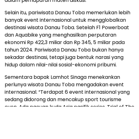
dalam pemaparan materi diskusi.
Selain itu, pariwisata Danau Toba memerlukan lebih
banyak event internasional untuk mengglobalkan
destinasi wisata Danau Toba. Setelah F1 Powerboat
dan Aquabike yang menghasilkan perputaran
ekonomi Rp 422,3 miliar dan Rp 345, 5 miliar pada
tahun 2024. Pariwisata Danau Toba bukan hanya
sekadar destinasi, tetapi juga bentuk narasi yang
hidup dalam nilai-nilai sosial-ekonomi pribumi.
Sementara bapak Lamhot Sinaga menekankan
perlunya wisata Danau Toba mengadakan event
internasional. “Terdapat 6 event internasional yang
sedang didorong dan mencakup sport tourisme
even. Ada pacuan kuda Asia pasifik series, Trial of The
King Lake Toba, international watersport festival,
Tour Danau Toba, Toba Caldera Ironman, hingga
Paragliding world series. Event internasional ini yang
membuat para wisatawan mancanegara