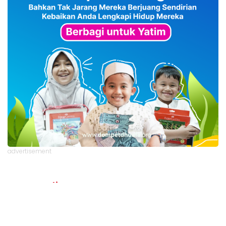
advertisement
TStrending
10 berita yang banyak di baca oleh pembaca di hari
yang sama.
(geser ke kanan atau kekiri untuk melihat
TStrending lainnya)