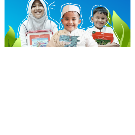
advertisement
TStrending
10 berita yang banyak di baca oleh pembaca di hari
yang sama.
(geser ke kanan atau kekiri untuk melihat
TStrending lainnya)
Zoom Lainnya