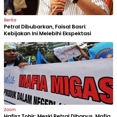
Berita
Petral Dibubarkan, Faisal Basri:
Kebijakan Ini Melebihi Ekspektasi
Zoom
Hafisz Tohir: Meski Petral Dihapus, Mafia